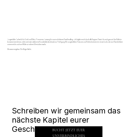
Ausgewählte Ästhetik für Groß und Klein. Vom ersten Atemzug bis zum turbulenten Familienalltag – ich begleite euch durch alle Etappen. Damit ihr euch ganz auf das Erlebnis
konzentrieren könnt, steht euch mein exklusiver Kundenkleiderschrank zur Verfügung: Mit ausgewählten Texturen und Farben kreieren wir einen Look, der eure Natürlichkeit
unterstreicht und eure Bilder zu wahren Erbstücken macht.
Momente vergehen. Die Magie bleibt.
Schreiben wir gemeinsam das
nächste Kapitel eurer
Geschichte.
BUCHT JETZT EUER
UNVERBINDLICHES