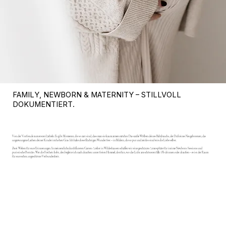
FAMILY, NEWBORN & MATERNITY – STILLVOLL
DOKUMENTIERT.
Von der Vorfreude zum ersten Lächeln. Es gibt Momente, die so zart sind, dass man sie kaum atmen möchte. Das sanfte Wölben deines Babybauchs, der Duft eines Neugeborenen, das
ungezwungene Lachen deiner Kinder im hohen Gras. Ich halte diese flüchtigen Wunder fest – in Bildern, die so pur und zeitlos sind wie die Liebe selbst.
Zwei Welten für eure Erinnerungen. In meinem lichtdurchfluteten Garten-Atelier in Wildeshausen schaffen wir eine geschützte Atmosphäre für intime Newborn-Sessions und
puristische Porträts. Wer die Freiheit liebt, den begleite ich nach draußen: unter freien Himmel, dorthin, wo das Licht am schönsten fällt. Ob drinnen oder draußen – es ist der Raum
für eure echte, ungeschönte Verbundenheit.